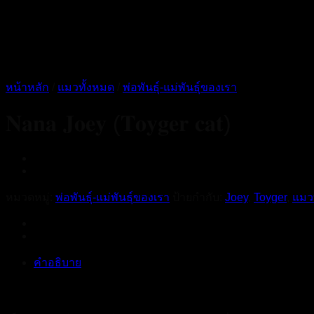
หน้าหลัก
/
แมวทั้งหมด
/
พ่อพันธุ์-แม่พันธุ์ของเรา
𝐍𝐚𝐧𝐚 𝐉𝐨𝐞𝐲 (𝐓𝐨𝐲𝐠𝐞𝐫 𝐜𝐚𝐭)
หมวดหมู่:
พ่อพันธุ์-แม่พันธุ์ของเรา
ป้ายกำกับ:
Joey
,
Toyger
,
แมว
คำอธิบาย