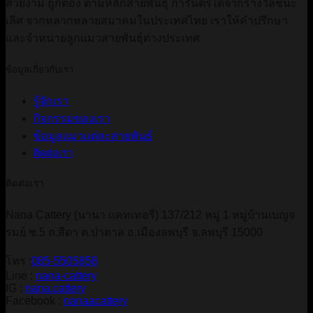
สวยงาม ถูกต้อง ตามหลักสายพันธุ์ การันตรีได้จากรางวัลชนะ
เลิศ จากหลากหลายสมาคมในประเทศไทย เราให้คำปรึกษา
และจำหน่ายลูกแมวสายพันธุ์ต่างประเทศ
ข้อมูลเกี่ยวกับเรา
รู้จักเรา
กิจกรรมของเรา
ข้อมูลแมวแต่ละสายพันธ์
ติดต่อเรา
ติดต่อเรา
Nana Cattery (นานา แคทเทอรี่) 137/212 หมู่ 1 หมู่บ้านเบญจ
รมย์ ซ.5 ถ.สีดา ต.ป่าตาล อ.เมืองลพบุรี จ.ลพบุรี 15000
โทร :
085-5505858
Line :
nana-cattery
IG :
nana.cattery
Facebook :
nanaacattery