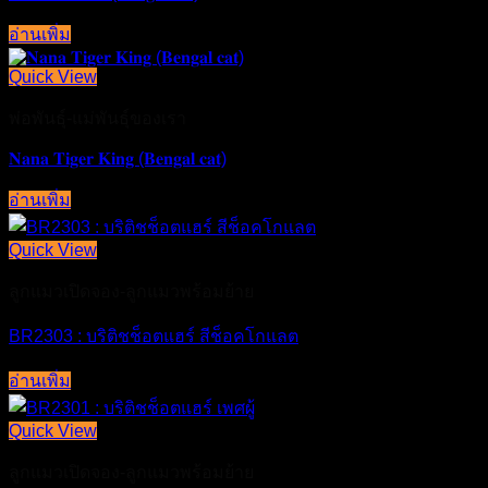
อ่านเพิ่ม
Quick View
พ่อพันธุ์-แม่พันธุ์ของเรา
𝐍𝐚𝐧𝐚 𝐓𝐢𝐠𝐞𝐫 𝐊𝐢𝐧𝐠 (𝐁𝐞𝐧𝐠𝐚𝐥 𝐜𝐚𝐭)
อ่านเพิ่ม
Quick View
ลูกแมวเปิดจอง-ลูกแมวพร้อมย้าย
BR2303 : บริติชช็อตแฮร์ สีช็อคโกแลต
อ่านเพิ่ม
Quick View
ลูกแมวเปิดจอง-ลูกแมวพร้อมย้าย