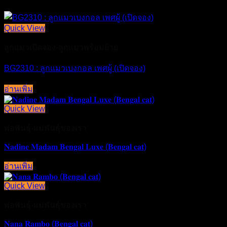
Quick View
ลูกแมวเปิดจอง-ลูกแมวพร้อมย้าย
BG2310 : ลูกแมวเบงกอล เพศผู้ (เปิดจอง)
อ่านเพิ่ม
Quick View
พ่อพันธุ์-แม่พันธุ์ของเรา
𝐍𝐚𝐝𝐢𝐧𝐞 𝐌𝐚𝐝𝐚𝐦 𝐁𝐞𝐧𝐠𝐚𝐥 𝐋𝐮𝐱𝐞 (𝐁𝐞𝐧𝐠𝐚𝐥 𝐜𝐚𝐭)
อ่านเพิ่ม
Quick View
พ่อพันธุ์-แม่พันธุ์ของเรา
𝐍𝐚𝐧𝐚 𝐑𝐚𝐦𝐛𝐨 (𝐁𝐞𝐧𝐠𝐚𝐥 𝐜𝐚𝐭)