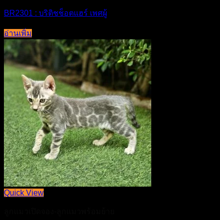
BR2301 : บริติชช็อตแฮร์ เพศผู้
อ่านเพิ่ม
Quick View
ลูกแมวเปิดจอง-ลูกแมวพร้อมย้าย