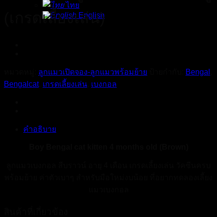
ไทย
(เกรดเลี้ยงเล่น)
English
หมวดหมู่:
ลูกแมวเปิดจอง-ลูกแมวพร้อมย้าย
ป้ายกำกับ:
Bengal
,
Bengalcat
,
เกรดเลี้ยงเล่น
,
เบงกอล
คำอธิบาย
Boy Bengal cat kitten 4 months old (Brown)
ลูกแมวเบงกอล สีบราวน์ อายุ 4 เดือน เกรดเลี้ยงเล่น วัคซีนครบ
พร้อมย้าย ค่าตัวเบาๆ สำหรับมือใหม่งบน้อย ที่อยากทดลองเลี้ยง
แมวเบงกอล
สินค้าที่เกี่ยวข้อง