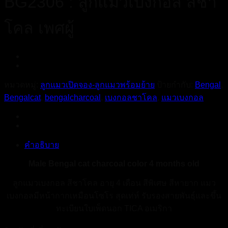
BG2306 : ลูกแมวเบงกอล สีชา
โคล เพศผู้
หมวดหมู่:
ลูกแมวเปิดจอง-ลูกแมวพร้อมย้าย
ป้ายกำกับ:
Bengal
,
Bengalcat
,
bengalcharcoal
,
เบงกอลชาโคล
,
แมวเบงกอล
คำอธิบาย
Male Bengal cat charcoal color 4 months old
ลูกแมวเบงกอล สีชาโคล อายุ 4 เดือน สีพิเศษ สีหายาก แมว
เบงกอลมีหน้ากากเหมือนโซโร สุดเท่ห์ รับรองสายพันธุ์และขึ้น
ทะเบียนใบเพ็ดนอก TICA อเมริกา