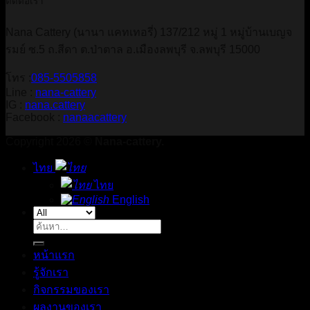
ติดต่อเรา
Nana Cattery (นานา แคทเทอรี่) 137/212 หมู่ 1 หมู่บ้านเบญจ
รมย์ ซ.5 ถ.สีดา ต.ป่าตาล อ.เมืองลพบุรี จ.ลพบุรี 15000
โทร :
085-5505858
Line :
nana-cattery
IG :
nana.cattery
Facebook :
nanaacattery
Copyright 2026 ©
Nana-cattery.
ไทย
ไทย
English
ค้นหา:
หน้าแรก
รู้จักเรา
กิจกรรมของเรา
ผลงานของเรา