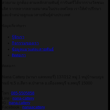
สวยงาม ถูกต้อง ตามหลักสายพันธุ์ การันตรีได้จากรางวัลชนะ
เลิศ จากหลากหลายสมาคมในประเทศไทย เราให้คำปรึกษา
และจำหน่ายลูกแมวสายพันธุ์ต่างประเทศ
ข้อมูลเกี่ยวกับเรา
รู้จักเรา
กิจกรรมของเรา
ข้อมูลแมวแต่ละสายพันธ์
ติดต่อเรา
ติดต่อเรา
Nana Cattery (นานา แคทเทอรี่) 137/212 หมู่ 1 หมู่บ้านเบญจ
รมย์ ซ.5 ถ.สีดา ต.ป่าตาล อ.เมืองลพบุรี จ.ลพบุรี 15000
โทร :
085-5505858
Line :
nana-cattery
IG :
nana.cattery
Facebook :
nanaacattery