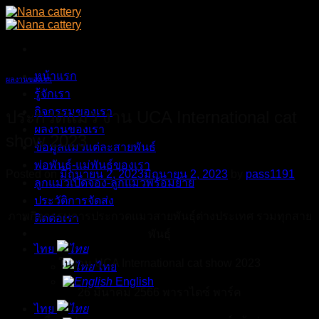
Skip
to
content
หน้าแรก
ผลงานของเรา
รู้จักเรา
กิจกรรมของเรา
ประกวดแมว งาน UCA International cat
ผลงานของเรา
show 2023
ข้อมูลแมวแต่ละสายพันธ์
พ่อพันธุ์-แม่พันธุ์ของเรา
Posted on
มิถุนายน 2, 2023
มิถุนายน 2, 2023
by
pass1191
ลูกแมวเปิดจอง-ลูกแมวพร้อมย้าย
ประวัติการจัดส่ง
ภาพกิจกรรมการประกวดแมวสายพันธุ์ต่างประเทศ รวมทุกสาย
ติดต่อเรา
พันธุ์
ไทย
ในงาน UCA International cat show 2023
ไทย
English
26 มีนาคม 2566 พาราไดซ์ พาร์ค
ไทย