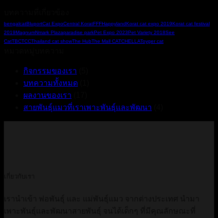
M
ประกวด
C
บทความที่เกี่ยวข้อง
แมว
2
bengalcat
Bluport
Cat Expo
Central Korat
FFF
Happyland
Korat cat expo 2019
Korat cat festival
งาน
2019
Magnum
Nmark Plaza
paradise park
Pet Expo 2023
Pet Variety 2018
See
Eastville
Cat
TBC
TCC
Thailand cat show
The Hub
The Mall CATCHELLA
Toyger cat
Cat
หมวดหมู่บทความ
Society
2022
กิจกรรมของเรา
(5)
บทความทั้งหมด
(1)
ผลงานของเรา
(17)
สายพันธุ์แมวที่เราเพาะพันธุ์และพัฒนา
(4)
เกี่ยวกับเรา
เรานำเข้า พ่อพันธ์ุ และ แม่พันธุ์แมว จากต่างประเทศ นำมา
เพาะพันธุ์และพัฒนาสายพันธุ์ จนได้เด็กๆ ที่มีคุณลักษณะที่