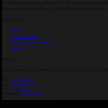
เรานำเข้า พ่อพันธ์ุ และ แม่พันธุ์แมว จากต่างประเทศ นำมาเพาะ
หลายสมาคมในประเทศไทย เราให้คำปรึกษาและจำหน่ายลูกแมวส
ข้อมูลเกี่ยวกับเรา
รู้จักเรา
กิจกรรมของเรา
ข้อมูลแมวแต่ละสายพันธ์
ติดต่อเรา
ติดต่อเรา
Nana Cattery (นานา แคทเทอรี่) 137/212 หมู่ 1 หมู่บ้านเบญจรมย์
โทร :
085-5505858
Line :
nana-cattery
IG :
nana.cattery
Facebook :
nanaacattery
Copyright 2026 ©
Nana-cattery.