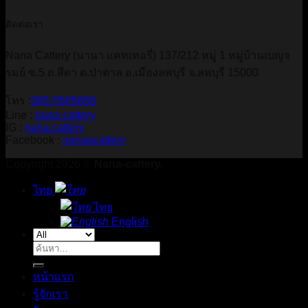
ติดต่อเรา
Nana Cattery (นานา แคทเทอรี่) 137/212 หมู่ 1 หมู่บ้านเบญจ
รมย์ ซ.5 ถ.สีดา ต.ป่าตาล อ.เมืองลพบุรี จ.ลพบุรี 15000
โทร :
085-5505858
Line :
nana-cattery
IG :
nana.cattery
Facebook :
nanaacattery
Copyright 2026 ©
Nana-cattery.
ไทย
ไทย
English
ค้นหา:
หน้าแรก
รู้จักเรา