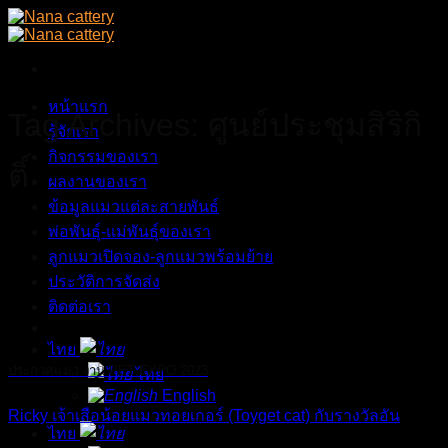
Skip
to
content
หน้าแรก
Tag Archives:
ศูนย์ประชุมสิริกิ
รู้จักเรา
กิจกรรมของเรา
ติ์
ผลงานของเรา
ข้อมูลแมวแต่ละสายพันธ์
พ่อพันธุ์-แม่พันธุ์ของเรา
ลูกแมวเปิดจอง-ลูกแมวพร้อมย้าย
ประวัติการจัดส่ง
ติดต่อเรา
ไทย
ประกวดแมว งาน PET EXPO 2023
ไทย
English
Ricky เจ้าเสือน้อยแมวทอยเกอร์ (Toyget cat) กับรางวัลอัน
ไทย