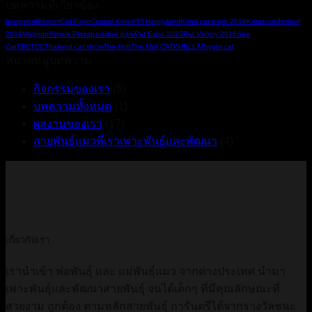
C
บทความที่เกี่ยวข้อง
แมว
2
bengalcat
Bluport
Cat Expo
Central Korat
FFF
Happyland
Korat cat expo 2019
Korat cat festival
งาน
2019
Magnum
Nmark Plaza
paradise park
Pet Expo 2023
Pet Variety 2018
See
Eastville
Cat
TBC
TCC
Thailand cat show
The Hub
The Mall CATCHELLA
Toyger cat
Cat
หมวดหมู่บทความ
Society
2022
กิจกรรมของเรา
(5)
บทความทั้งหมด
(1)
ผลงานของเรา
(17)
สายพันธุ์แมวที่เราเพาะพันธุ์และพัฒนา
(4)
เกี่ยวกับเรา
เรานำเข้า พ่อพันธ์ุ และ แม่พันธุ์แมว จากต่างประเทศ นำมา
เพาะพันธุ์และพัฒนาสายพันธุ์ จนได้เด็กๆ ที่มีคุณลักษณะที่
สวยงาม ถูกต้อง ตามหลักสายพันธุ์ การันตรีได้จากรางวัลชนะ