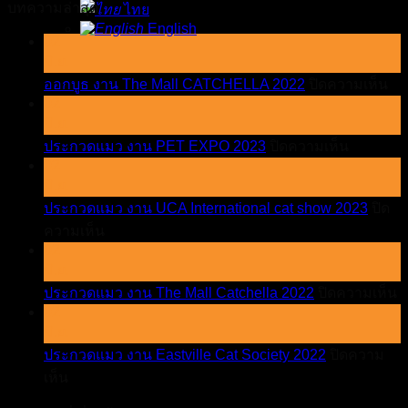
บทความล่าสุด
ไทย
English
02
มิ.ย.
บน
ออกบูธ งาน The Mall CATCHELLA 2022
ปิดความเห็น
02
ออ
มิ.ย.
บูธ
บน
ประกวดแมว งาน PET EXPO 2023
ปิดความเห็น
งา
02
ประกวด
Th
มิ.ย.
Mal
แมว
CA
ประกวดแมว งาน UCA International cat show 2023
ปิด
งาน
20
บน
ความเห็น
PET
EXPO
02
ประกวด
2023
มิ.ย.
แมว
บ
ประกวดแมว งาน The Mall Catchella 2022
ปิดความเห็น
งาน
02
ป
UCA
มิ.ย.
International
แ
cat
ประกวดแมว งาน Eastville Cat Society 2022
ปิดความ
ง
show
บน
เห็น
T
2023
M
ประกวด